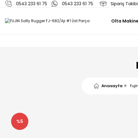
0543 233 61 75
0543 233 61 75
Sipariş Takibi
Olta Makine
Anasayfa
Fuji
%5