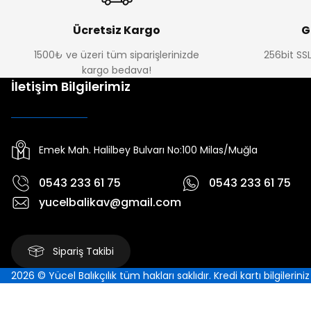
Ücretsiz Kargo
G
1500₺ ve üzeri tüm siparişlerinizde
256bit SSL
kargo bedava!
İletişim Bilgilerimiz
Emek Mah. Halilbey Bulvarı No:100 Milas/Muğla
0543 233 61 75
0543 233 61 75
yucelbalikav@gmail.com
Sipariş Takibi
2026 © Yücel Balıkçılık tüm hakları saklıdır. Kredi kartı bilgilerin