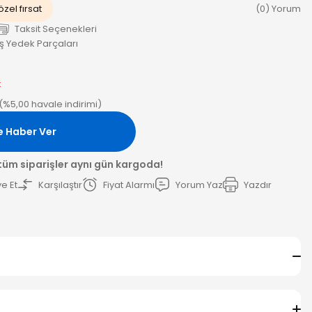
zel fırsat
(0) Yorum
Taksit Seçenekleri
ış Yedek Parçaları
k
L (%5,00 havale indirimi)
e Haber Ver
 tüm siparişler aynı gün kargoda!
e Et
Karşılaştır
Fiyat Alarmı
Yorum Yaz
Yazdır