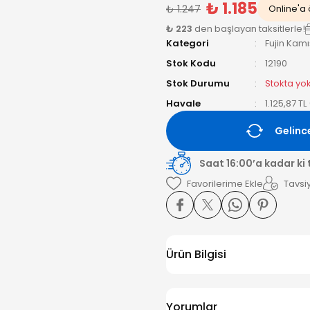
₺ 1.185
₺ 1.247
Online'a ö
₺ 223
den başlayan taksitlerle!
Kategori
Fujin Kam
Stok Kodu
12190
Stok Durumu
Stokta yo
Havale
1.125,87 T
Gelinc
Saat 16:00’a kadar ki
Tavsiy
Ürün Bilgisi
Yorumlar