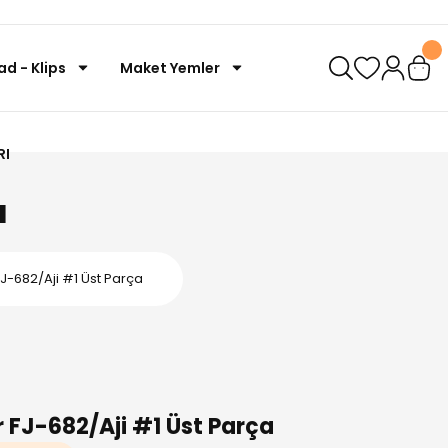
ad - Klips
Maket Yemler
RI
ı
FJ-682/Aji #1 Üst Parça
 FJ-682/Aji #1 Üst Parça