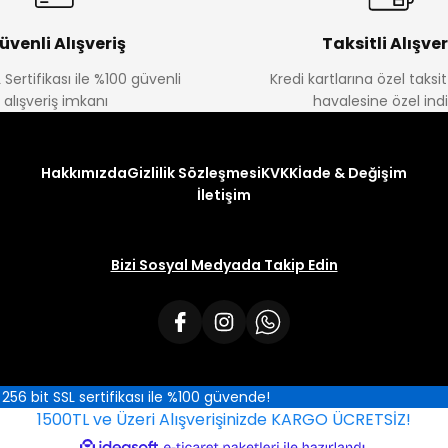
üvenli Alışveriş
Taksitli Alışver
 Sertifikası ile %100 güvenli
Kredi kartlarına özel taks
alışveriş imkanı
havalesine özel ind
Hakkımızda
Gizlilik Sözleşmesi
KVKK
İade & Değişim
İletişim
Bizi Sosyal Medyada Takip Edin
iz 256 bit SSL sertifikası ile %100 güvende!
1500TL ve Üzeri Alışverişinizde KARGO ÜCRETSİZ!
ile
ideasoft
e-