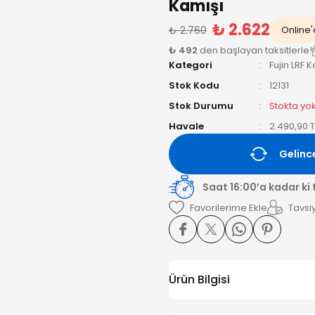
Kamışı
₺ 2.622
₺ 2.760
Online'a
₺ 492
den başlayan taksitlerle!
Kategori
Fujin LRF 
Stok Kodu
12131
Stok Durumu
Stokta yo
Havale
2.490,90 T
Gelinc
Saat 16:00’a kadar ki
Tavsiy
Ürün Bilgisi