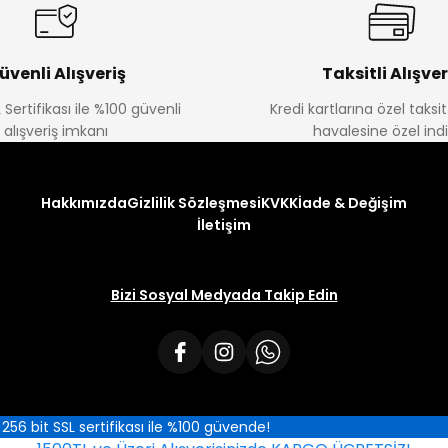
üvenli Alışveriş
Taksitli Alışver
 Sertifikası ile %100 güvenli
Kredi kartlarına özel taks
alışveriş imkanı
havalesine özel ind
Hakkımızda
Gizlilik Sözleşmesi
KVKK
İade & Değişim
İletişim
Bizi Sosyal Medyada Takip Edin
iz 256 bit SSL sertifikası ile %100 güvende!