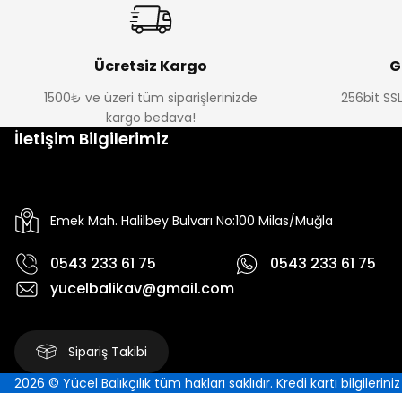
Ücretsiz Kargo
G
1500₺ ve üzeri tüm siparişlerinizde
256bit SSL
kargo bedava!
İletişim Bilgilerimiz
Emek Mah. Halilbey Bulvarı No:100 Milas/Muğla
0543 233 61 75
0543 233 61 75
yucelbalikav@gmail.com
Sipariş Takibi
2026 © Yücel Balıkçılık tüm hakları saklıdır. Kredi kartı bilgilerin