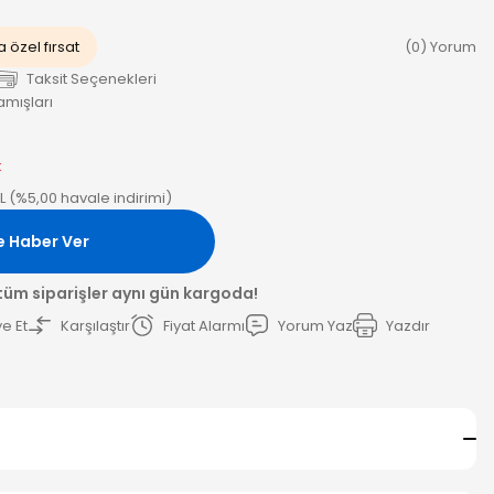
 özel fırsat
(0) Yorum
Taksit Seçenekleri
Kamışları
k
L (%5,00 havale indirimi)
e Haber Ver
 tüm siparişler aynı gün kargoda!
e Et
Karşılaştır
Fiyat Alarmı
Yorum Yaz
Yazdır