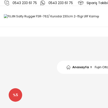
0543 233 61 75
0543 233 61 75
Sipariş Takibi
Anasayfa
Fujin Olt
%5