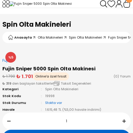
Geri Dön
Geri Dön
Geri Dön
Geri Dön
Geri Dön
Geri Dön
Spin Olta Makineleri
leri
arı
ad - Klips
ler
Anasayfa
Olta Makineleri
Spin Olta Makineleri
Fujin Sniper 5
ta Makineleri
mışları
 Misinalar
ps/Halka
ler
kineleri
şlar
alar
lar
tleri
%5
Fujin
Fujin Sniper 5000 Spin Olta Makinesi
neleri
 Misinalar
eler
ları
ı & El Feneri
₺ 1.701
₺ 1.790
Online'a özel fırsat
(0) Yorum
₺ 319
den başlayan taksitlerle!
Taksit Seçenekleri
eleri
Kategori
Spin Olta Makineleri
Stok Kodu
19998
ineleri
g Kamışlar
ler
r
Stok Durumu
Stokta var
Havale
1.615,48 TL (%5,00 havale indirimi)
ineleri
r
r
 Kamışlar
neleri
er