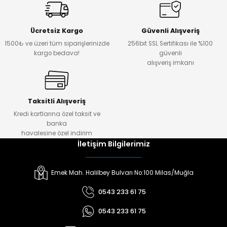
Ücretsiz Kargo
Güvenli Alışveriş
1500₺ ve üzeri tüm siparişlerinizde
256bit SSL Sertifikası ile %100
kargo bedava!
güvenli
alışveriş imkanı
Taksitli Alışveriş
Kredi kartlarına özel taksit ve
banka
havalesine özel indirim
İletişim Bilgilerimiz
Emek Mah. Halilbey Bulvarı No:100 Milas/Muğla
0543 233 61 75
0543 233 61 75