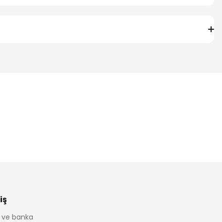
iş
it ve banka