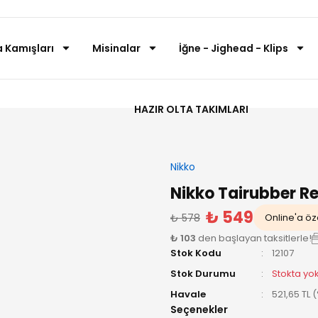
a Kamışları
Misinalar
İğne - Jighead - Klips
HAZIR OLTA TAKIMLARI
Nikko
Nikko Tairubber Re
₺ 549
₺ 578
Online'a öze
₺ 103
den başlayan taksitlerle!
Stok Kodu
12107
Stok Durumu
Stokta yo
Havale
521,65 TL 
Seçenekler