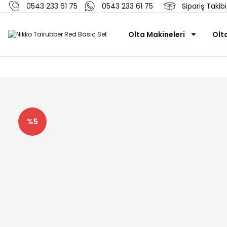
0543 233 61 75
0543 233 61 75
Sipariş Takibi
Olta Makineleri
Olt
%5