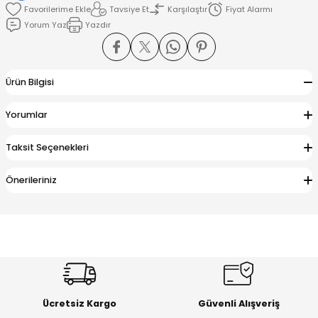
Tavsiye Et
Karşılaştır
Fiyat Alarmı
Yorum Yaz
Yazdır
amışlar
Ürün Bilgisi
Yorumlar
Taksit Seçenekleri
Önerileriniz
Ücretsiz Kargo
Güvenli Alışveriş