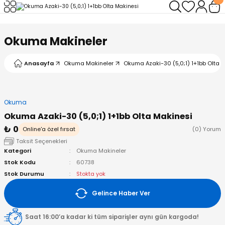
Geri Dön
Geri Dön
Geri Dön
Geri Dön
Geri Dön
Geri Dön
Okuma Makineler
leri
arı
ad - Klips
ler
Anasayfa
Okuma Makineler
Okuma Azaki-30 (5,0;1) 1+1bb Olta 
ta Makineleri
mışları
 Misinalar
ps/Halka
ler
kineleri
şlar
alar
lar
tleri
Okuma
Okuma Azaki-30 (5,0;1) 1+1bb Olta Makinesi
neleri
 Misinalar
eler
ları
ı & El Feneri
₺ 0
Online'a özel fırsat
(0) Yorum
Taksit Seçenekleri
eleri
Kategori
Okuma Makineler
Stok Kodu
60738
ineleri
g Kamışlar
ler
r
Stok Durumu
Stokta yok
Gelince Haber Ver
ineleri
r
r
Saat 16:00’a kadar ki tüm siparişler aynı gün kargoda!
 Kamışlar
neleri
er