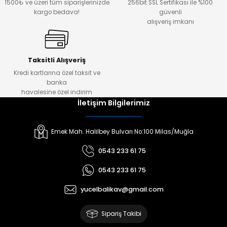
1500₺ ve üzeri tüm siparişlerinizde
256bit SSL Sertifikası ile %100
kargo bedava!
güvenli
alışveriş imkanı
Taksitli Alışveriş
Kredi kartlarına özel taksit ve
banka
havalesine özel indirim
İletişim Bilgilerimiz
Emek Mah. Halilbey Bulvarı No:100 Milas/Muğla
0543 233 61 75
0543 233 61 75
yucelbalikav@gmail.com
Sipariş Takibi