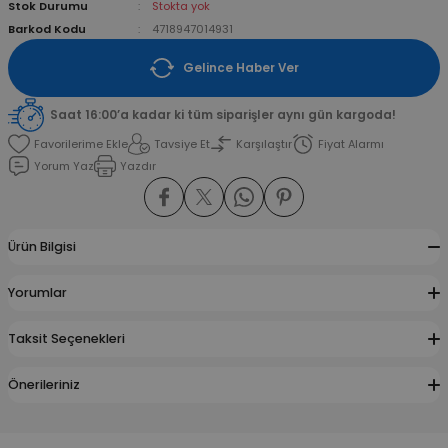
Stok Durumu
Stokta yok
Barkod Kodu
4718947014931
amışlar
Gelince Haber Ver
Saat 16:00’a kadar ki tüm siparişler aynı gün kargoda!
Tavsiye Et
Karşılaştır
Fiyat Alarmı
Yorum Yaz
Yazdır
Ürün Bilgisi
Yorumlar
Taksit Seçenekleri
Önerileriniz