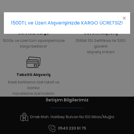
1500TL ve Üzeri Alışverişinizde KARGO ÜCRETSİZ!
Ücretsiz Kargo
Güvenli Alışveriş
1500₺ ve üzeri tüm siparişlerinizde
256bit SSL Sertifikası ile %100
kargo bedava!
güvenli
alışveriş imkanı
Taksitli Alışveriş
Kredi kartlarına özel taksit ve
banka
havalesine özel indirim
İletişim Bilgilerimiz
Emek Mah. Halilbey Bulvarı No:100 Milas/Muğla
0543 233 61 75