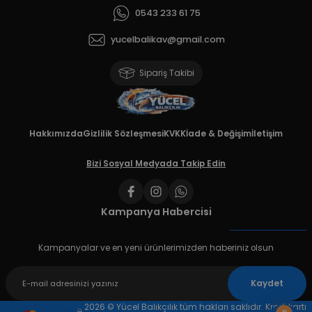
0543 233 61 75
yucelbalikav@gmail.com
Sipariş Takibi
Hakkımızda
Gizlilik Sözleşmesi
KVKK
İade & Değişim
İletişim
Bizi Sosyal Medyada Takip Edin
Kampanya Habercisi
Kampanyalar ve en yeni ürünlerimizden haberiniz olsun
Kaydet
2026 © Yücel Balıkçılık tüm hakları saklıdır. Kredi kartı