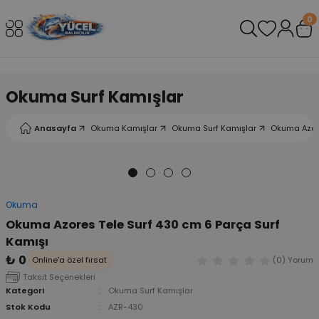
Geri Dön
Geri Dön
Geri Dön
Geri Dön
Geri Dön
Geri Dön
0
leri
arı
ad - Klips
ler
Okuma Surf Kamışlar
ta Makineleri
mışları
 Misinalar
ps/Halka
ler
Anasayfa
Okuma Kamışlar
Okuma Surf Kamışlar
Okuma Azore
kineleri
şlar
alar
lar
tleri
neleri
 Misinalar
eler
ları
ı & El Feneri
Okuma
eleri
Okuma Azores Tele Surf 430 cm 6 Parça Surf
Kamışı
ineleri
g Kamışlar
ler
r
₺ 0
Online'a özel fırsat
(0) Yorum
Taksit Seçenekleri
ineleri
r
r
Kategori
Okuma Surf Kamışlar
Stok Kodu
AZR-430
 Kamışlar
neleri
er