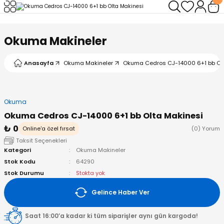
Geri Dön
Geri Dön
Geri Dön
Geri Dön
Geri Dön
Geri Dön
Okuma Makineler
leri
arı
ad - Klips
ler
Anasayfa
Okuma Makineler
Okuma Cedros CJ-14000 6+1 bb Olt
ta Makineleri
mışları
 Misinalar
ps/Halka
ler
kineleri
şlar
alar
lar
tleri
Okuma
Okuma Cedros CJ-14000 6+1 bb Olta Makinesi
neleri
 Misinalar
eler
ları
ı & El Feneri
₺ 0
Online'a özel fırsat
(0) Yorum
Taksit Seçenekleri
eleri
Kategori
Okuma Makineler
Stok Kodu
64290
ineleri
g Kamışlar
ler
r
Stok Durumu
Stokta yok
Gelince Haber Ver
ineleri
r
r
Saat 16:00’a kadar ki tüm siparişler aynı gün kargoda!
 Kamışlar
neleri
er