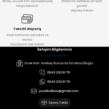
1500₺ ve üzeri tüm siparişlerinizde
256bit SSL Sertifikası ile %100
kargo bedava!
güvenli
alışveriş imkanı
Taksitli Alışveriş
Kredi kartlarına özel taksit ve
banka
havalesine özel indirim
İletişim Bilgilerimiz
Emek Mah. Halilbey Bulvarı No:100 Milas/Muğla
0543 233 61 75
0543 233 61 75
yucelbalikav@gmail.com
Sipariş Takibi