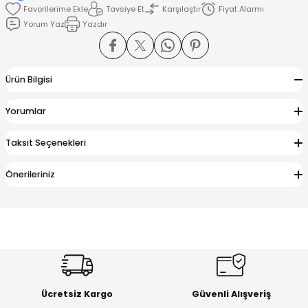
Tavsiye Et
Karşılaştır
Fiyat Alarmı
Yorum Yaz
Yazdır
amışlar
Ürün Bilgisi
Yorumlar
Taksit Seçenekleri
Önerileriniz
Ücretsiz Kargo
Güvenli Alışveriş