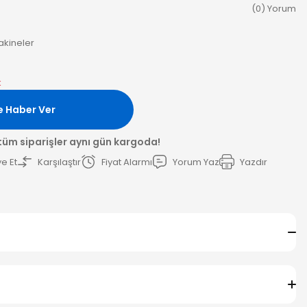
(0) Yorum
kineler
k
e Haber Ver
 tüm siparişler aynı gün kargoda!
e Et
Karşılaştır
Fiyat Alarmı
Yorum Yaz
Yazdır