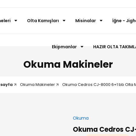
eleri
Olta Kamışları
Misinalar
İğne - Jigh
Ekipmanlar
HAZIR OLTA TAKIML
Okuma Makineler
sayfa
Okuma Makineler
Okuma Cedros CJ-8000 6+1 bb Olta 
Okuma
Okuma Cedros CJ-