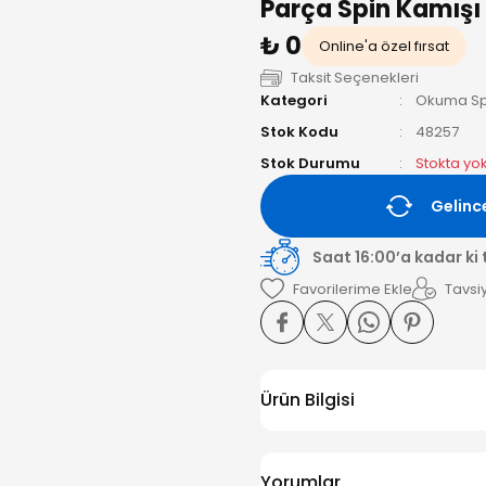
Parça Spin Kamışı
₺ 0
Online'a özel fırsat
Taksit Seçenekleri
Kategori
Okuma Sp
Stok Kodu
48257
Stok Durumu
Stokta yo
Gelinc
Saat 16:00’a kadar ki
Tavsiy
Ürün Bilgisi
Yorumlar