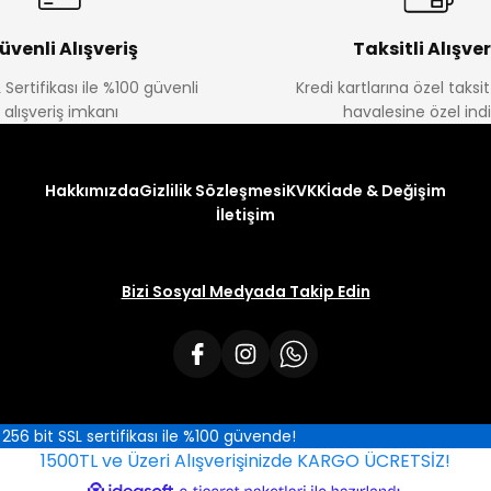
üvenli Alışveriş
Taksitli Alışver
 Sertifikası ile %100 güvenli
Kredi kartlarına özel taks
alışveriş imkanı
havalesine özel ind
Hakkımızda
Gizlilik Sözleşmesi
KVKK
İade & Değişim
İletişim
Bizi Sosyal Medyada Takip Edin
iz 256 bit SSL sertifikası ile %100 güvende!
1500TL ve Üzeri Alışverişinizde KARGO ÜCRETSİZ!
ile
ideasoft