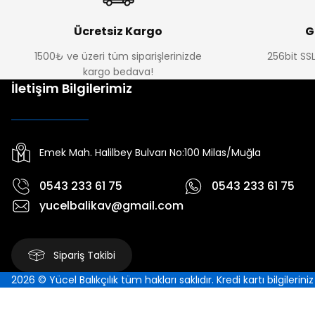
Ücretsiz Kargo
G
1500₺ ve üzeri tüm siparişlerinizde
256bit SSL
kargo bedava!
İletişim Bilgilerimiz
Emek Mah. Halilbey Bulvarı No:100 Milas/Muğla
0543 233 61 75
0543 233 61 75
yucelbalikav@gmail.com
Sipariş Takibi
2026 © Yücel Balıkçılık tüm hakları saklıdır. Kredi kartı bilgilerin