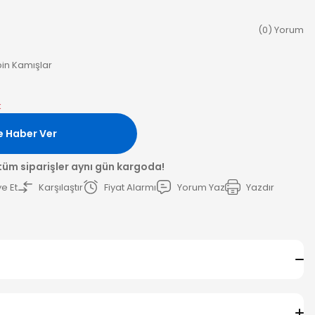
(0) Yorum
in Kamışlar
k
e Haber Ver
 tüm siparişler aynı gün kargoda!
e Et
Karşılaştır
Fiyat Alarmı
Yorum Yaz
Yazdır