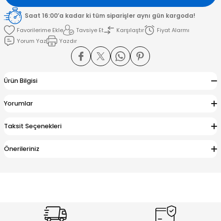
Saat 16:00’a kadar ki tüm siparişler aynı gün kargoda!
amışlar
Tavsiye Et
Karşılaştır
Fiyat Alarmı
Yorum Yaz
Yazdır
Ürün Bilgisi
Yorumlar
Taksit Seçenekleri
Önerileriniz