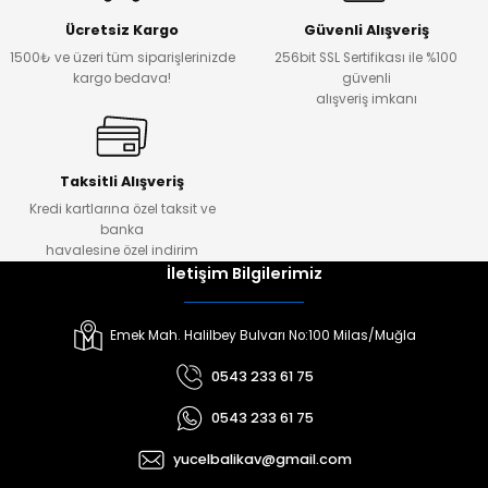
Ücretsiz Kargo
Güvenli Alışveriş
1500₺ ve üzeri tüm siparişlerinizde
256bit SSL Sertifikası ile %100
kargo bedava!
güvenli
alışveriş imkanı
Taksitli Alışveriş
Kredi kartlarına özel taksit ve
banka
havalesine özel indirim
İletişim Bilgilerimiz
Emek Mah. Halilbey Bulvarı No:100 Milas/Muğla
0543 233 61 75
0543 233 61 75
yucelbalikav@gmail.com