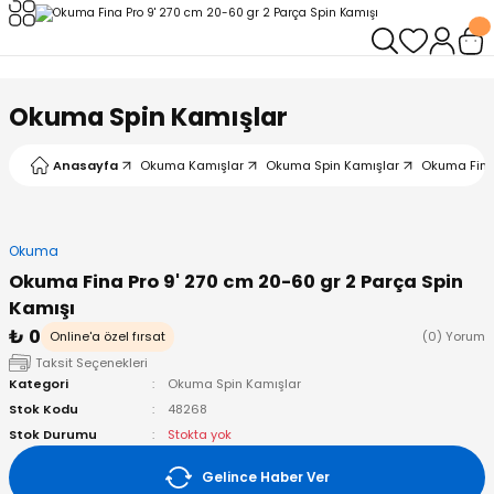
Geri Dön
Geri Dön
Geri Dön
Geri Dön
Geri Dön
Geri Dön
leri
arı
ad - Klips
ler
Okuma Spin Kamışlar
ta Makineleri
mışları
 Misinalar
ps/Halka
ler
Anasayfa
Okuma Kamışlar
Okuma Spin Kamışlar
Okuma Fina 
kineleri
şlar
alar
lar
tleri
Okuma
neleri
 Misinalar
eler
ları
ı & El Feneri
Okuma Fina Pro 9' 270 cm 20-60 gr 2 Parça Spin
Kamışı
eleri
₺ 0
Online'a özel fırsat
(0) Yorum
Taksit Seçenekleri
ineleri
g Kamışlar
ler
r
Kategori
Okuma Spin Kamışlar
Stok Kodu
48268
ineleri
r
r
Stok Durumu
Stokta yok
Gelince Haber Ver
 Kamışlar
neleri
er