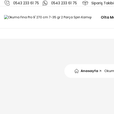
0543 233 61 75
0543 233 61 75
Sipariş Takibi
Olta Ma
Anasayfa
Okum