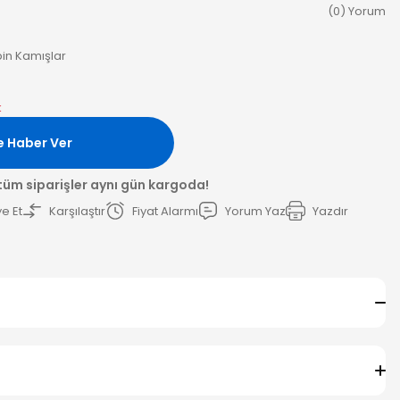
(0) Yorum
in Kamışlar
k
e Haber Ver
 tüm siparişler aynı gün kargoda!
e Et
Karşılaştır
Fiyat Alarmı
Yorum Yaz
Yazdır