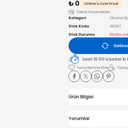
₺ 0
Online'a özel fırsat
Taksit Seçenekleri
Kategori
Okuma Sp
Stok Kodu
48267
Stok Durumu
Stokta yo
Gelinc
Saat 16:00’a kadar ki
Tavsiy
Ürün Bilgisi
Yorumlar