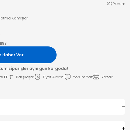
(0) Yorum
atma Kamışlar
k
1183
e Haber Ver
 tüm siparişler aynı gün kargoda!
e Et
Karşılaştır
Fiyat Alarmı
Yorum Yaz
Yazdır