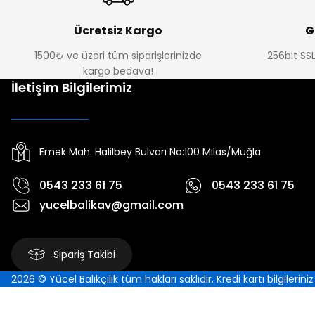
Ücretsiz Kargo
G
1500₺ ve üzeri tüm siparişlerinizde
256bit SSL
kargo bedava!
İletişim Bilgilerimiz
Emek Mah. Halilbey Bulvarı No:100 Milas/Muğla
0543 233 61 75
0543 233 61 75
yucelbalikav@gmail.com
Sipariş Takibi
2026 © Yücel Balıkçılık tüm hakları saklıdır. Kredi kartı bilgilerin