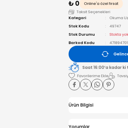
₺ 0
Online'a özel fırsat
Taksit Seçenekleri
Kategori
Okuma Uz
Stok Kodu
49747
Stok Durumu
Stokta yo
Barkod Kodu
471894701
Gelinc
Saat 16:00’a kadar ki
Tavsiy
Ürün Bilgisi
Yorumlar