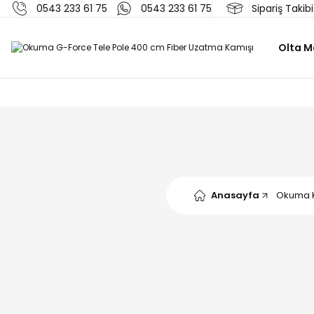
0543 233 61 75
0543 233 61 75
Sipariş Takibi
Olta M
Anasayfa
Okuma K