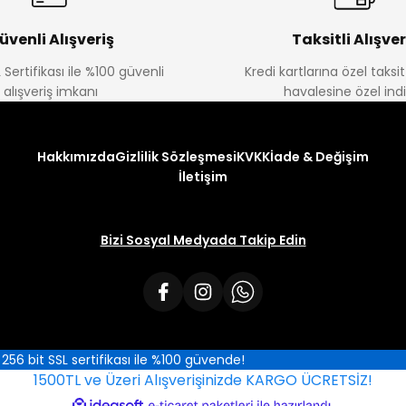
üvenli Alışveriş
Taksitli Alışver
 Sertifikası ile %100 güvenli
Kredi kartlarına özel taks
alışveriş imkanı
havalesine özel ind
Hakkımızda
Gizlilik Sözleşmesi
KVKK
İade & Değişim
İletişim
Bizi Sosyal Medyada Takip Edin
iz 256 bit SSL sertifikası ile %100 güvende!
1500TL ve Üzeri Alışverişinizde KARGO ÜCRETSİZ!
ile
ideasoft
e-