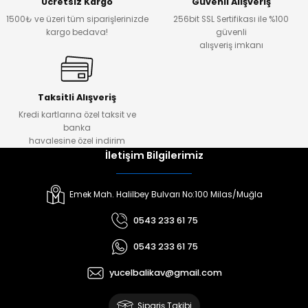
Ücretsiz Kargo
Güvenli Alışveriş
1500₺ ve üzeri tüm siparişlerinizde
256bit SSL Sertifikası ile %100
kargo bedava!
güvenli
alışveriş imkanı
Taksitli Alışveriş
Kredi kartlarına özel taksit ve
banka
havalesine özel indirim
İletişim Bilgilerimiz
Emek Mah. Halilbey Bulvarı No:100 Milas/Muğla
0543 233 61 75
0543 233 61 75
yucelbalikav@gmail.com
Sipariş Takibi