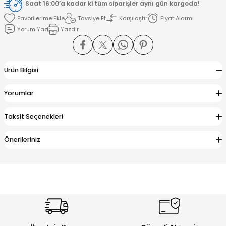
Saat 16:00’a kadar ki tüm siparişler aynı gün kargoda!
Tavsiye Et
Karşılaştır
Fiyat Alarmı
amışlar
Yorum Yaz
Yazdır
Ürün Bilgisi
Yorumlar
Taksit Seçenekleri
Önerileriniz