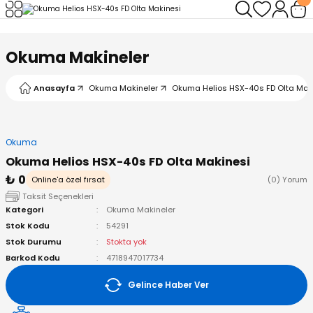
Geri Dön
Geri Dön
Geri Dön
Geri Dön
Geri Dön
Geri Dön
Okuma Makineler
leri
arı
ad - Klips
ler
Anasayfa
Okuma Makineler
Okuma Helios HSX-40s FD Olta Mak
ta Makineleri
mışları
 Misinalar
ps/Halka
ler
kineleri
şlar
alar
lar
tleri
Okuma
Okuma Helios HSX-40s FD Olta Makinesi
neleri
 Misinalar
eler
ları
ı & El Feneri
₺ 0
Online'a özel fırsat
(0) Yorum
Taksit Seçenekleri
eleri
Kategori
Okuma Makineler
Stok Kodu
54291
ineleri
g Kamışlar
ler
r
Stok Durumu
Stokta yok
Barkod Kodu
4718947017734
ineleri
r
r
Gelince Haber Ver
 Kamışlar
neleri
er