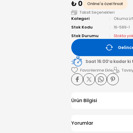
₺ 0
Online'a özel fırsat
Taksit Seçenekleri
Kategori
Okuma Lrf
Stok Kodu
16-589-1
Stok Durumu
Stokta yo
Gelinc
Saat 16:00’a kadar ki
Tavsiy
Ürün Bilgisi
Yorumlar