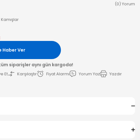
(0) Yorum
 Kamışlar
k
e Haber Ver
 tüm siparişler aynı gün kargoda!
e Et
Karşılaştır
Fiyat Alarmı
Yorum Yaz
Yazdır