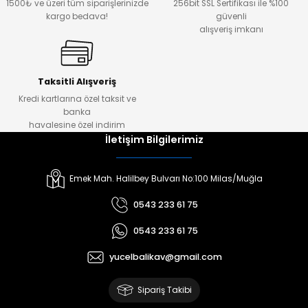
1500₺ ve üzeri tüm siparişlerinizde
256bit SSL Sertifikası ile %100
kargo bedava!
güvenli
alışveriş imkanı
Taksitli Alışveriş
Kredi kartlarına özel taksit ve
banka
havalesine özel indirim
İletişim Bilgilerimiz
Emek Mah. Halilbey Bulvarı No:100 Milas/Muğla
0543 233 61 75
0543 233 61 75
yucelbalikav@gmail.com
Sipariş Takibi