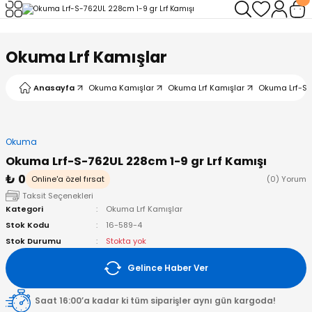
Geri Dön
Geri Dön
Geri Dön
Geri Dön
Geri Dön
Geri Dön
Okuma Lrf Kamışlar
leri
arı
ad - Klips
ler
Anasayfa
Okuma Kamışlar
Okuma Lrf Kamışlar
Okuma Lrf-S-
ta Makineleri
mışları
 Misinalar
ps/Halka
ler
kineleri
şlar
alar
lar
tleri
Okuma
Okuma Lrf-S-762UL 228cm 1-9 gr Lrf Kamışı
neleri
 Misinalar
eler
ları
ı & El Feneri
₺ 0
Online'a özel fırsat
(0) Yorum
Taksit Seçenekleri
eleri
Kategori
Okuma Lrf Kamışlar
Stok Kodu
16-589-4
ineleri
g Kamışlar
ler
r
Stok Durumu
Stokta yok
Gelince Haber Ver
ineleri
r
r
Saat 16:00’a kadar ki tüm siparişler aynı gün kargoda!
 Kamışlar
neleri
er