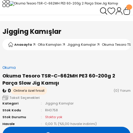
Geri Dön
Geri Dön
Geri Dön
Geri Dön
Geri Dön
Geri Dön
leri
arı
ad - Klips
ler
Jigging Kamışlar
ta Makineleri
mışları
 Misinalar
ps/Halka
ler
Anasayfa
Olta Kamışları
Jigging Kamışlar
Okuma Tesoro TSR
kineleri
şlar
alar
lar
tleri
Okuma
neleri
 Misinalar
eler
ları
ı & El Feneri
Okuma Tesoro TSR-C-662MH PE3 60-200g 2
Parça Slow Jig Kamışı
eleri
₺ 0
Online'a özel fırsat
(0) Yorum
Taksit Seçenekleri
ineleri
g Kamışlar
ler
r
Kategori
Jigging Kamışlar
Stok Kodu
RH0758
ineleri
r
r
Stok Durumu
Stokta yok
Havale
0,00 TL (%5,00 havale indirimi)
 Kamışlar
neleri
er