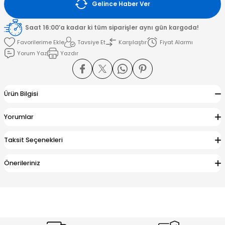
Gelince Haber Ver
amışlar
Saat 16:00’a kadar ki tüm siparişler aynı gün kargoda!
Tavsiye Et
Karşılaştır
Fiyat Alarmı
Yorum Yaz
Yazdır
Ürün Bilgisi
Yorumlar
Taksit Seçenekleri
Önerileriniz