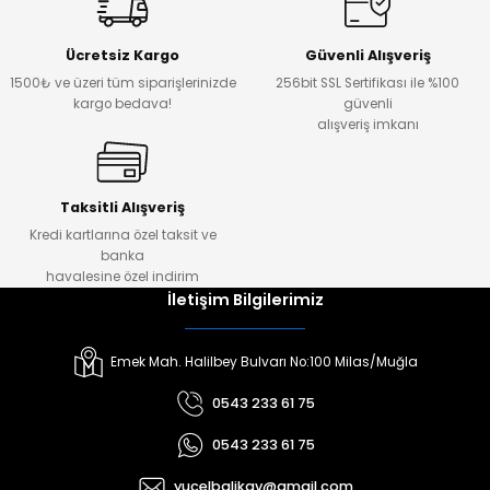
Ücretsiz Kargo
Güvenli Alışveriş
1500₺ ve üzeri tüm siparişlerinizde
256bit SSL Sertifikası ile %100
kargo bedava!
güvenli
alışveriş imkanı
Taksitli Alışveriş
Kredi kartlarına özel taksit ve
banka
havalesine özel indirim
İletişim Bilgilerimiz
Emek Mah. Halilbey Bulvarı No:100 Milas/Muğla
0543 233 61 75
0543 233 61 75
yucelbalikav@gmail.com