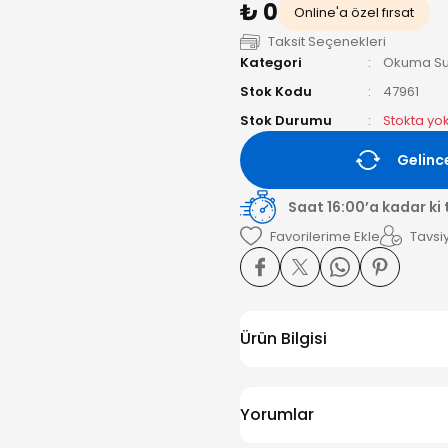
₺ 0
Online'a özel fırsat
Taksit Seçenekleri
Kategori
Okuma Sur
Stok Kodu
47961
Stok Durumu
Stokta yo
Gelinc
Saat 16:00’a kadar ki
Tavsiy
Ürün Bilgisi
Yorumlar