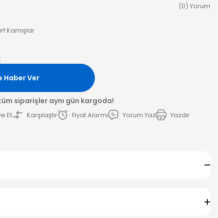
(0) Yorum
f Kamışlar
k
e Haber Ver
 tüm siparişler aynı gün kargoda!
e Et
Karşılaştır
Fiyat Alarmı
Yorum Yaz
Yazdır