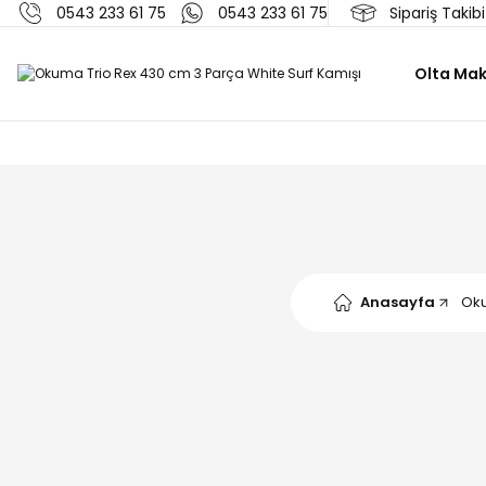
0543 233 61 75
0543 233 61 75
Sipariş Takibi
Olta Mak
Anasayfa
Oku