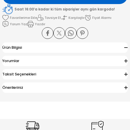
Saat 16:00’a kadar ki tüm siparişler aynı gün kargoda!
amışlar
Tavsiye Et
Karşılaştır
Fiyat Alarmı
Yorum Yaz
Yazdır
Ürün Bilgisi
Yorumlar
Taksit Seçenekleri
Önerileriniz