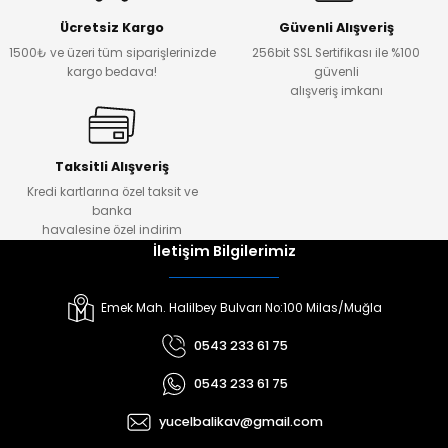
Ücretsiz Kargo
Güvenli Alışveriş
1500₺ ve üzeri tüm siparişlerinizde
256bit SSL Sertifikası ile %100
kargo bedava!
güvenli
alışveriş imkanı
Taksitli Alışveriş
Kredi kartlarına özel taksit ve
banka
havalesine özel indirim
İletişim Bilgilerimiz
Emek Mah. Halilbey Bulvarı No:100 Milas/Muğla
0543 233 61 75
0543 233 61 75
yucelbalikav@gmail.com