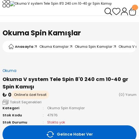
Geri Dön
Geri Dön
Geri Dön
Geri Dön
Geri Dön
Geri Dön
leri
arı
ad - Klips
ler
Okuma Spin Kamışlar
ta Makineleri
mışları
 Misinalar
ps/Halka
ler
Anasayfa
Okuma Kamışlar
Okuma Spin Kamışlar
Okuma V sys
kineleri
şlar
alar
lar
tleri
Okuma
neleri
 Misinalar
eler
ları
ı & El Feneri
Okuma V system Tele Spin 8'0 240 cm 10-40 gr
Spin Kamışı
eleri
₺ 0
Online'a özel fırsat
(0) Yorum
Taksit Seçenekleri
ineleri
g Kamışlar
ler
r
Kategori
Okuma Spin Kamışlar
Stok Kodu
47976
ineleri
r
r
Stok Durumu
Stokta yok
Gelince Haber Ver
 Kamışlar
neleri
er