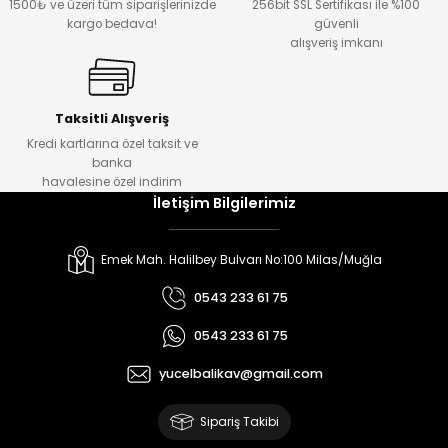
1500₺ ve üzeri tüm siparişlerinizde
256bit SSL Sertifikası ile %100
kargo bedava!
güvenli
alışveriş imkanı
Taksitli Alışveriş
Kredi kartlarına özel taksit ve
banka
havalesine özel indirim
İletişim Bilgilerimiz
Emek Mah. Halilbey Bulvarı No:100 Milas/Muğla
0543 233 61 75
0543 233 61 75
yucelbalikav@gmail.com
Sipariş Takibi