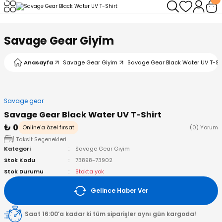
Geri Dön
Geri Dön
Geri Dön
Geri Dön
Geri Dön
Geri Dön
Savage Gear Giyim
leri
arı
ad - Klips
ler
Anasayfa
Savage Gear Giyim
Savage Gear Black Water UV T-Sh
ta Makineleri
mışları
 Misinalar
ps/Halka
ler
kineleri
şlar
alar
lar
tleri
Savage gear
Savage Gear Black Water UV T-Shirt
neleri
 Misinalar
eler
ları
ı & El Feneri
₺ 0
Online'a özel fırsat
(0) Yorum
Taksit Seçenekleri
eleri
Kategori
Savage Gear Giyim
Stok Kodu
73898-73902
ineleri
g Kamışlar
ler
r
Stok Durumu
Stokta yok
Gelince Haber Ver
ineleri
r
r
Saat 16:00’a kadar ki tüm siparişler aynı gün kargoda!
 Kamışlar
neleri
er