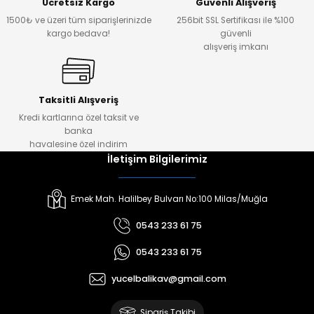
Ücretsiz Kargo
Güvenli Alışveriş
1500₺ ve üzeri tüm siparişlerinizde
256bit SSL Sertifikası ile %100
kargo bedava!
güvenli
alışveriş imkanı
Taksitli Alışveriş
Kredi kartlarına özel taksit ve
banka
havalesine özel indirim
İletişim Bilgilerimiz
Emek Mah. Halilbey Bulvarı No:100 Milas/Muğla
0543 233 61 75
0543 233 61 75
yucelbalikav@gmail.com
Sipariş Takibi