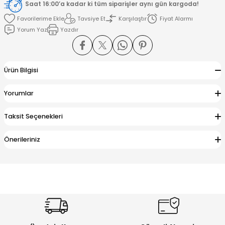
Saat 16:00’a kadar ki tüm siparişler aynı gün kargoda!
Tavsiye Et
Karşılaştır
Fiyat Alarmı
amışlar
Yorum Yaz
Yazdır
Ürün Bilgisi
Yorumlar
Taksit Seçenekleri
Önerileriniz