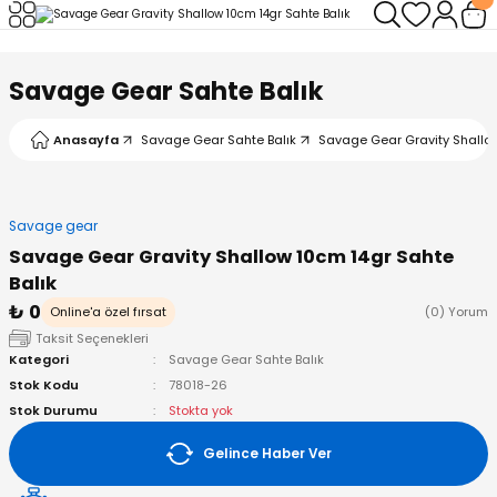
Geri Dön
Geri Dön
Geri Dön
Geri Dön
Geri Dön
Geri Dön
Savage Gear Sahte Balık
leri
arı
ad - Klips
ler
Anasayfa
Savage Gear Sahte Balık
Savage Gear Gravity Shallow
ta Makineleri
mışları
 Misinalar
ps/Halka
ler
kineleri
şlar
alar
lar
tleri
Savage gear
Savage Gear Gravity Shallow 10cm 14gr Sahte
neleri
 Misinalar
eler
ları
ı & El Feneri
Balık
₺ 0
Online'a özel fırsat
(0) Yorum
eleri
Taksit Seçenekleri
Kategori
Savage Gear Sahte Balık
ineleri
g Kamışlar
ler
r
Stok Kodu
78018-26
Stok Durumu
Stokta yok
ineleri
r
r
Gelince Haber Ver
 Kamışlar
neleri
er