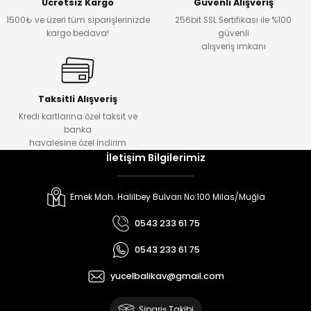
Ücretsiz Kargo
Güvenli Alışveriş
1500₺ ve üzeri tüm siparişlerinizde
256bit SSL Sertifikası ile %100
kargo bedava!
güvenli
alışveriş imkanı
Taksitli Alışveriş
Kredi kartlarına özel taksit ve
banka
havalesine özel indirim
İletişim Bilgilerimiz
Emek Mah. Halilbey Bulvarı No:100 Milas/Muğla
0543 233 61 75
0543 233 61 75
yucelbalikav@gmail.com
Sipariş Takibi