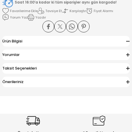
Saat 16:00’a kadar ki tüm siparişler aynı gün kargoda!
Tavsiye Et
Karşılaştır
Fiyat Alarmı
amışlar
Yorum Yaz
Yazdır
Ürün Bilgisi
Yorumlar
Taksit Seçenekleri
Önerileriniz