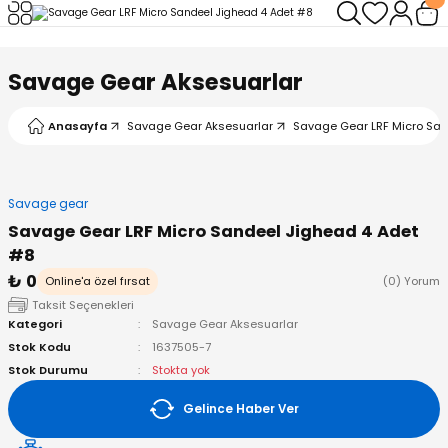
Geri Dön
Geri Dön
Geri Dön
Geri Dön
Geri Dön
Geri Dön
Savage Gear Aksesuarlar
leri
arı
ad - Klips
ler
Anasayfa
Savage Gear Aksesuarlar
Savage Gear LRF Micro San
ta Makineleri
mışları
 Misinalar
ps/Halka
ler
kineleri
şlar
alar
lar
tleri
Savage gear
Savage Gear LRF Micro Sandeel Jighead 4 Adet
neleri
 Misinalar
eler
ları
ı & El Feneri
#8
₺ 0
Online'a özel fırsat
(0) Yorum
eleri
Taksit Seçenekleri
Kategori
Savage Gear Aksesuarlar
ineleri
g Kamışlar
ler
r
Stok Kodu
1637505-7
Stok Durumu
Stokta yok
ineleri
r
r
Gelince Haber Ver
 Kamışlar
neleri
er