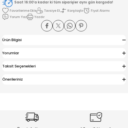
Saat 16:00’a kadar ki tüm siparişler aynı gün kargoda!
Tavsiye Et
Karşılaştır
Fiyat Alarmı
amışlar
Yorum Yaz
Yazdır
Ürün Bilgisi
Yorumlar
Taksit Seçenekleri
Önerileriniz