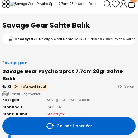
Geri Dön
Geri Dön
Geri Dön
Geri Dön
Geri Dön
Geri Dön
Savage Gear Sahte Balık
leri
arı
ad - Klips
ler
Anasayfa
Savage Gear Sahte Balık
Savage Gear Psycho Sprat 7.
ta Makineleri
mışları
 Misinalar
ps/Halka
ler
kineleri
şlar
alar
lar
tleri
Savage gear
Savage Gear Psycho Sprat 7.7cm 28gr Sahte
neleri
 Misinalar
eler
ları
ı & El Feneri
Balık
₺ 0
Online'a özel fırsat
(0) Yorum
eleri
Taksit Seçenekleri
Kategori
Savage Gear Sahte Balık
ineleri
g Kamışlar
ler
r
Stok Kodu
74051-4
Stok Durumu
Stokta yok
ineleri
r
r
Gelince Haber Ver
 Kamışlar
neleri
er