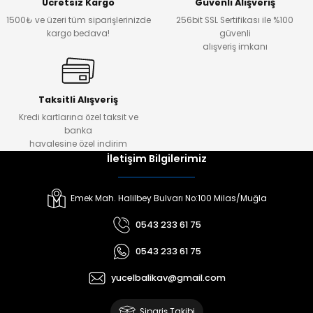
Ücretsiz Kargo
Güvenli Alışveriş
1500₺ ve üzeri tüm siparişlerinizde
256bit SSL Sertifikası ile %100
kargo bedava!
güvenli
alışveriş imkanı
Taksitli Alışveriş
Kredi kartlarına özel taksit ve
banka
havalesine özel indirim
İletişim Bilgilerimiz
Emek Mah. Halilbey Bulvarı No:100 Milas/Muğla
0543 233 61 75
0543 233 61 75
yucelbalikav@gmail.com
Sipariş Takibi