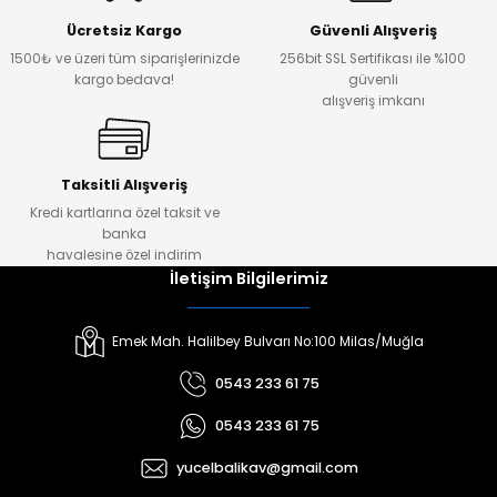
Ücretsiz Kargo
Güvenli Alışveriş
1500₺ ve üzeri tüm siparişlerinizde
256bit SSL Sertifikası ile %100
kargo bedava!
güvenli
alışveriş imkanı
Taksitli Alışveriş
Kredi kartlarına özel taksit ve
banka
havalesine özel indirim
İletişim Bilgilerimiz
Emek Mah. Halilbey Bulvarı No:100 Milas/Muğla
0543 233 61 75
0543 233 61 75
yucelbalikav@gmail.com