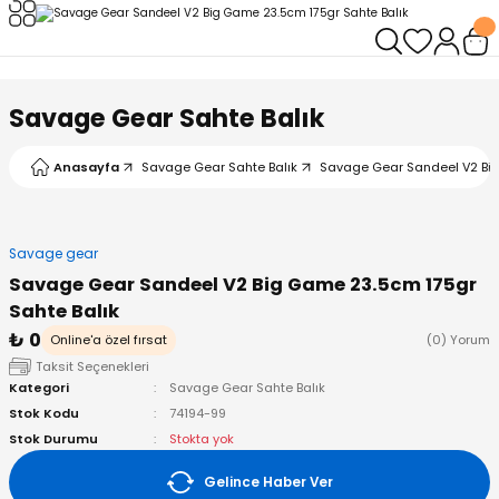
Geri Dön
Geri Dön
Geri Dön
Geri Dön
Geri Dön
Geri Dön
leri
arı
ad - Klips
ler
Savage Gear Sahte Balık
ta Makineleri
mışları
 Misinalar
ps/Halka
ler
Anasayfa
Savage Gear Sahte Balık
Savage Gear Sandeel V2 Big
kineleri
şlar
alar
lar
tleri
Savage gear
neleri
 Misinalar
eler
ları
ı & El Feneri
Savage Gear Sandeel V2 Big Game 23.5cm 175gr
Sahte Balık
eleri
₺ 0
Online'a özel fırsat
(0) Yorum
Taksit Seçenekleri
ineleri
g Kamışlar
ler
r
Kategori
Savage Gear Sahte Balık
Stok Kodu
74194-99
ineleri
r
r
Stok Durumu
Stokta yok
Gelince Haber Ver
 Kamışlar
neleri
er