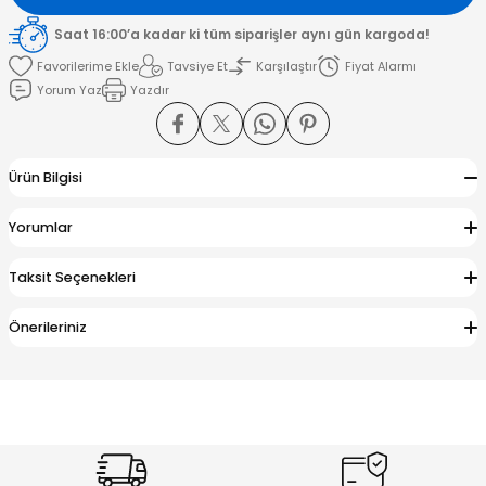
Saat 16:00’a kadar ki tüm siparişler aynı gün kargoda!
amışlar
Tavsiye Et
Karşılaştır
Fiyat Alarmı
Yorum Yaz
Yazdır
Ürün Bilgisi
Yorumlar
Taksit Seçenekleri
Önerileriniz