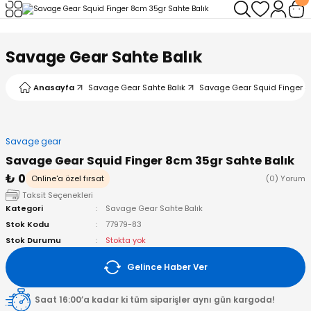
Geri Dön
Geri Dön
Geri Dön
Geri Dön
Geri Dön
Geri Dön
Savage Gear Sahte Balık
leri
arı
ad - Klips
ler
Anasayfa
Savage Gear Sahte Balık
Savage Gear Squid Finger 8
ta Makineleri
mışları
 Misinalar
ps/Halka
ler
kineleri
şlar
alar
lar
tleri
Savage gear
Savage Gear Squid Finger 8cm 35gr Sahte Balık
neleri
 Misinalar
eler
ları
ı & El Feneri
₺ 0
Online'a özel fırsat
(0) Yorum
Taksit Seçenekleri
eleri
Kategori
Savage Gear Sahte Balık
Stok Kodu
77979-83
ineleri
g Kamışlar
ler
r
Stok Durumu
Stokta yok
Gelince Haber Ver
ineleri
r
r
Saat 16:00’a kadar ki tüm siparişler aynı gün kargoda!
 Kamışlar
neleri
er