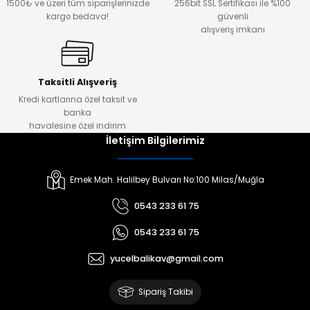
1500₺ ve üzeri tüm siparişlerinizde
256bit SSL Sertifikası ile %100
kargo bedava!
güvenli
alışveriş imkanı
Taksitli Alışveriş
Kredi kartlarına özel taksit ve
banka
havalesine özel indirim
İletişim Bilgilerimiz
Emek Mah. Halilbey Bulvarı No:100 Milas/Muğla
0543 233 61 75
0543 233 61 75
yucelbalikav@gmail.com
Sipariş Takibi