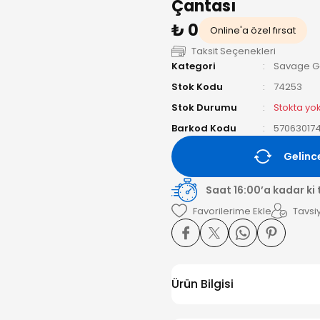
Çantası
₺ 0
Online'a özel fırsat
Taksit Seçenekleri
Kategori
Savage G
Stok Kodu
74253
Stok Durumu
Stokta yo
Barkod Kodu
57063017
Gelinc
Saat 16:00’a kadar ki
Tavsiy
Ürün Bilgisi