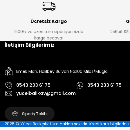
Ücretsiz Kargo
G
1500₺ ve üzeri tüm siparişlerinizde
256bit SSL
kargo bedava!
İletişim Bilgilerimiz
Emek Mah. Halilbey Bulvarı No:100 Milas/Muğla
0543 233 61 75
0543 233 61 75
yucelbalikav@gmail.com
Sipariş Takibi
2026 © Yücel Balıkçılık tüm hakları saklıdır. Kredi kartı bilgilerin