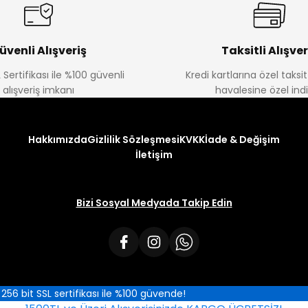
üvenli Alışveriş
Taksitli Alışver
 Sertifikası ile %100 güvenli
Kredi kartlarına özel taks
alışveriş imkanı
havalesine özel ind
Hakkımızda
Gizlilik Sözleşmesi
KVKK
İade & Değişim
İletişim
Bizi Sosyal Medyada Takip Edin
iz 256 bit SSL sertifikası ile %100 güvende!