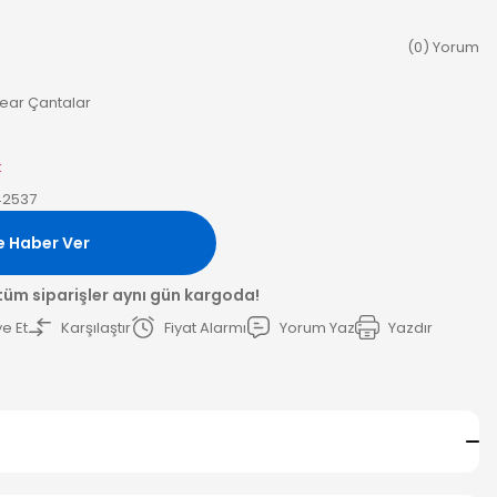
(0) Yorum
ear Çantalar
k
42537
e Haber Ver
 tüm siparişler aynı gün kargoda!
e Et
Karşılaştır
Fiyat Alarmı
Yorum Yaz
Yazdır