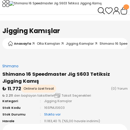
Geri Dön
Geri Dön
Geri Dön
Geri Dön
Geri Dön
Geri Dön
leri
arı
ad - Klips
ler
Jigging Kamışlar
ta Makineleri
mışları
 Misinalar
ps/Halka
ler
Anasayfa
Olta Kamışları
Jigging Kamışlar
Shimano 16 Speedm
kineleri
şlar
alar
lar
tleri
Shimano
neleri
 Misinalar
eler
ları
ı & El Feneri
Shimano 16 Speedmaster Jig S603 Tetiksiz
Jigging Kamış
eleri
₺ 11.772
Online'a özel fırsat
(0) Yorum
₺ 2.211
den başlayan taksitlerle!
Taksit Seçenekleri
ineleri
g Kamışlar
ler
r
Kategori
Jigging Kamışlar
Stok Kodu
16SPMJS603
ineleri
r
r
Stok Durumu
Stokta var
Havale
11.183,40 TL (%5,00 havale indirimi)
 Kamışlar
neleri
er