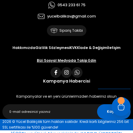
0543 233 61 75
yucelbalikav@gmail.com
Sipariş Takibi
Hakkımızda
Gizlilik Sözleşmesi
KVKK
İade & Değişim
İletişim
Bizi Sosyal Medyada Takip Edin
Kampanya Habercisi
Kampanyalar ve en yeni ürünlerimizden haberiniz olsun
Kaydet
2026 © Yücel Balıkçılık tüm hakları saklıdır. Kredi kartı bilgileriniz 256 bit
SSL sertifikası ile %100 güvende!