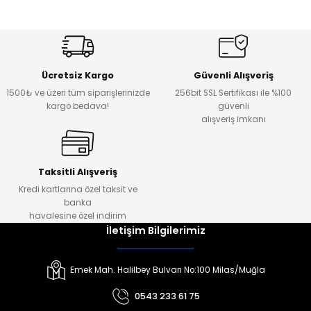
Ücretsiz Kargo
Güvenli Alışveriş
1500₺ ve üzeri tüm siparişlerinizde
256bit SSL Sertifikası ile %100
kargo bedava!
güvenli
alışveriş imkanı
Taksitli Alışveriş
Kredi kartlarına özel taksit ve
banka
havalesine özel indirim
İletişim Bilgilerimiz
Emek Mah. Halilbey Bulvarı No:100 Milas/Muğla
0543 233 61 75