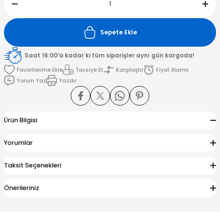
amışlar
Sepete Ekle
Saat 16:00’a kadar ki tüm siparişler aynı gün kargoda!
Tavsiye Et
Karşılaştır
Fiyat Alarmı
Yorum Yaz
Yazdır
Ürün Bilgisi
Yorumlar
Taksit Seçenekleri
Önerileriniz