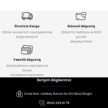
Ücretsiz Kargo
Güvenli Alışveriş
1500₺ ve üzeri tüm siparişlerinizde
256bit SSL Sertifikası ile %100
kargo bedava!
güvenli
alışveriş imkanı
Taksitli Alışveriş
Kredi kartlarına özel taksit ve
banka
havalesine özel indirim
İletişim Bilgilerimiz
Emek Mah. Halilbey Bulvarı No:100 Milas/Muğla
0543 233 61 75