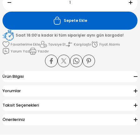
amışlar
Sepete Ekle
Saat 16:00’a kadar ki tüm siparişler aynı gün kargoda!
Tavsiye Et
Karşılaştır
Fiyat Alarmı
Yorum Yaz
Yazdır
Ürün Bilgisi
Yorumlar
Taksit Seçenekleri
Önerileriniz