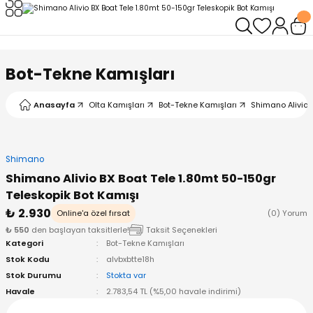
Geri Dön
Geri Dön
Geri Dön
Geri Dön
Geri Dön
Geri Dön
leri
arı
ad - Klips
ler
Bot-Tekne Kamışları
ta Makineleri
mışları
 Misinalar
ps/Halka
ler
Anasayfa
Olta Kamışları
Bot-Tekne Kamışları
Shimano Alivio 
kineleri
şlar
alar
lar
tleri
Shimano
neleri
 Misinalar
eler
ları
ı & El Feneri
Shimano Alivio BX Boat Tele 1.80mt 50-150gr
Teleskopik Bot Kamışı
eleri
₺ 2.930
Online'a özel fırsat
(0) Yorum
₺ 550
den başlayan taksitlerle!
Taksit Seçenekleri
ineleri
g Kamışlar
ler
r
Kategori
Bot-Tekne Kamışları
Stok Kodu
alvbxbtte18h
ineleri
r
r
Stok Durumu
Stokta var
Havale
2.783,54 TL (%5,00 havale indirimi)
 Kamışlar
neleri
er