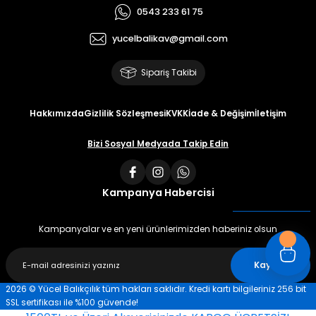
0543 233 61 75
yucelbalikav@gmail.com
Sipariş Takibi
Hakkımızda
Gizlilik Sözleşmesi
KVKK
İade & Değişim
İletişim
Bizi Sosyal Medyada Takip Edin
Kampanya Habercisi
Kampanyalar ve en yeni ürünlerimizden haberiniz olsun
Kaydet
2026 © Yücel Balıkçılık tüm hakları saklıdır. Kredi kartı bilgileriniz 256 bit
SSL sertifikası ile %100 güvende!