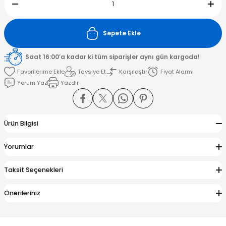
amışlar
Sepete Ekle
Saat 16:00’a kadar ki tüm siparişler aynı gün kargoda!
Tavsiye Et
Karşılaştır
Fiyat Alarmı
Yorum Yaz
Yazdır
Ürün Bilgisi
Yorumlar
Taksit Seçenekleri
Önerileriniz