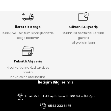
Ücretsiz Kargo
Güvenli Alışveriş
1500₺ ve üzeri tüm siparişlerinizde
256bit SSL Sertifikası ile %100
kargo bedava!
güvenli
alışveriş imkanı
Taksitli Alışveriş
Kredi kartlarına özel taksit ve
banka
havalesine özel indirim
İletişim Bilgilerimiz
Emek Mah. Halilbey Bulvarı No:100 Milas/Muğla
0543 233 61 75