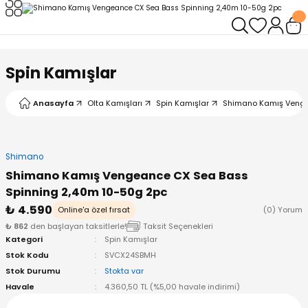
Geri Dön
Geri Dön
Geri Dön
Geri Dön
Geri Dön
Geri Dön
leri
arı
ad - Klips
ler
Spin Kamışlar
ta Makineleri
mışları
 Misinalar
ps/Halka
ler
Anasayfa
Olta Kamışları
Spin Kamışlar
Shimano Kamış Venge
kineleri
şlar
alar
lar
tleri
Shimano
neleri
 Misinalar
eler
ları
ı & El Feneri
Shimano Kamış Vengeance CX Sea Bass
Spinning 2,40m 10-50g 2pc
eleri
₺ 4.590
Online'a özel fırsat
(0) Yorum
₺ 862
den başlayan taksitlerle!
Taksit Seçenekleri
ineleri
g Kamışlar
ler
r
Kategori
Spin Kamışlar
Stok Kodu
SVCX24SBMH
ineleri
r
r
Stok Durumu
Stokta var
Havale
4.360,50 TL (%5,00 havale indirimi)
 Kamışlar
neleri
er