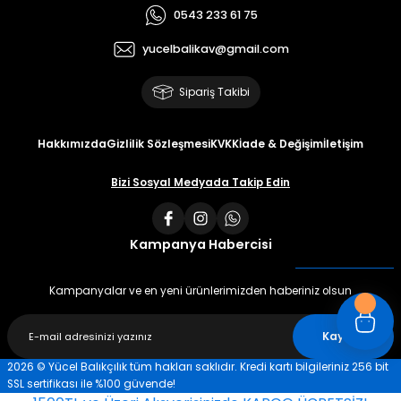
0543 233 61 75
yucelbalikav@gmail.com
Sipariş Takibi
Hakkımızda
Gizlilik Sözleşmesi
KVKK
İade & Değişim
İletişim
Bizi Sosyal Medyada Takip Edin
Kampanya Habercisi
Kampanyalar ve en yeni ürünlerimizden haberiniz olsun
Kaydet
2026 © Yücel Balıkçılık tüm hakları saklıdır. Kredi kartı bilgileriniz 256 bit
SSL sertifikası ile %100 güvende!