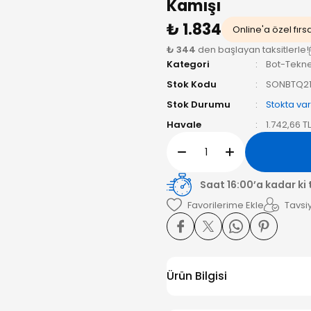
Kamışı
₺ 1.834
Online'a özel fırs
₺ 344
den başlayan taksitlerle!
Kategori
Bot-Tekne
Stok Kodu
SONBTQ2
Stok Durumu
Stokta var
Havale
1.742,66 T
Saat 16:00’a kadar ki
Tavsiy
Ürün Bilgisi