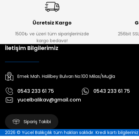
Ücretsiz Kargo
G
1500₺ ve üzeri tüm siparişlerinizde
256bit SSL
kargo bedava!
İletişim Bilgilerimiz
Emek Mah. Halilbey Bulvarı No:100 Milas/Muğla
0543 233 61 75
0543 233 61 75
yucelbalikav@gmail.com
Sipariş Takibi
2026 © Yücel Balıkçılık tüm hakları saklıdır. Kredi kartı bilgilerin