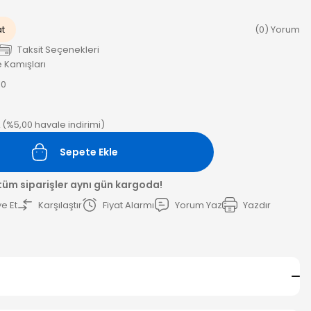
at
(0) Yorum
Taksit Seçenekleri
 Kamışları
10
L (%5,00 havale indirimi)
Sepete Ekle
 tüm siparişler aynı gün kargoda!
e Et
Karşılaştır
Fiyat Alarmı
Yorum Yaz
Yazdır