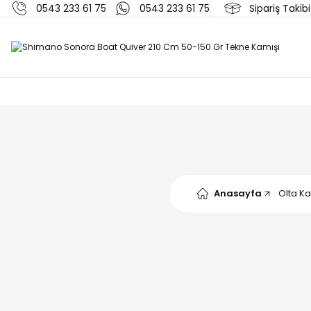
0543 233 61 75
0543 233 61 75
Sipariş Takibi
Anasayfa
Olta Ka