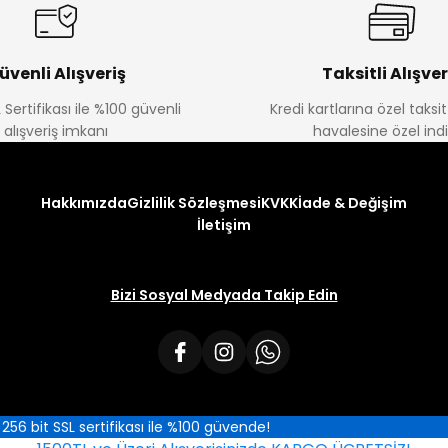
üvenli Alışveriş
Taksitli Alışver
 Sertifikası ile %100 güvenli
Kredi kartlarına özel taks
alışveriş imkanı
havalesine özel ind
Hakkımızda
Gizlilik Sözleşmesi
KVKK
İade & Değişim
İletişim
Bizi Sosyal Medyada Takip Edin
iz 256 bit SSL sertifikası ile %100 güvende!