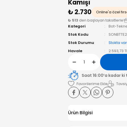
Kamışı
₺ 2.730
Online'a özel fırs
₺ 513
den başlayan taksitlerle!
Kategori
Bot-Tekne
Stok Kodu
SONBTTE2
Stok Durumu
Stokta var
Havale
2.593,73 T
Saat 16:00’a kadar ki
Tavsiy
Ürün Bilgisi