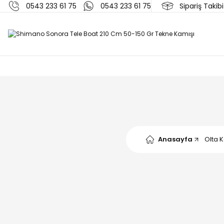
0543 233 61 75
0543 233 61 75
Sipariş Takibi
Anasayfa
Olta K