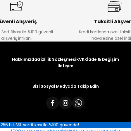
üvenli Alışveriş
Taksitli Alışver
 Sertifikası ile %100 güvenli
Kredi kartlarına özel taks
alışveriş imkanı
havalesine özel ind
Hakkımızda
Gizlilik Sözleşmesi
KVKK
İade & Değişim
İletişim
Bizi Sosyal Medyada Takip Edin
iz 256 bit SSL sertifikası ile %100 güvende!