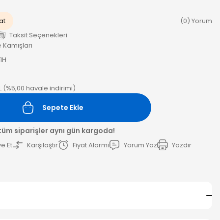
at
(0) Yorum
Taksit Seçenekleri
 Kamışları
1H
L (%5,00 havale indirimi)
Sepete Ekle
 tüm siparişler aynı gün kargoda!
e Et
Karşılaştır
Fiyat Alarmı
Yorum Yaz
Yazdır