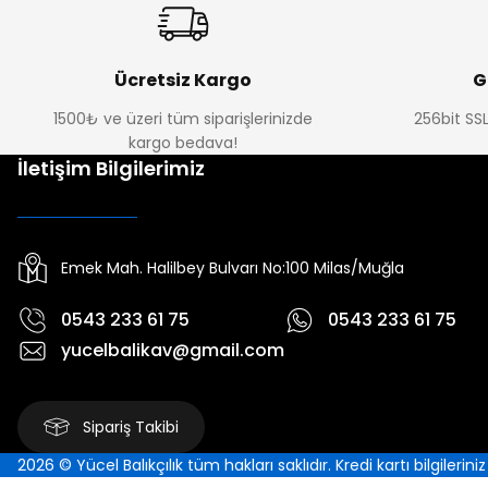
Ücretsiz Kargo
G
1500₺ ve üzeri tüm siparişlerinizde
256bit SSL
kargo bedava!
İletişim Bilgilerimiz
Emek Mah. Halilbey Bulvarı No:100 Milas/Muğla
0543 233 61 75
0543 233 61 75
yucelbalikav@gmail.com
Sipariş Takibi
2026 © Yücel Balıkçılık tüm hakları saklıdır. Kredi kartı bilgilerin