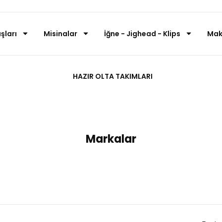
şları
Misinalar
İğne - Jighead - Klips
Mak
2.5 No BM105
HAZIR OLTA TAKIMLARI
Anasayfa
Black Minnow Combolar
2.5 No BM105
Markalar