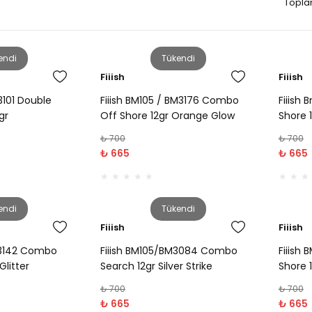
Topla
endi
Tükendi
Fiiish
Fiiish
3101 Double
Fiiish BM105 / BM3176 Combo
Fiiish
gr
Off Shore 12gr Orange Glow
Shore 
₺ 700
₺ 700
₺ 665
₺ 665
endi
Tükendi
Fiiish
Fiiish
m3142 Combo
Fiiish BM105/BM3084 Combo
Fiiish
Glitter
Search 12gr Silver Strike
Shore 1
Yem
₺ 700
₺ 700
₺ 665
₺ 665