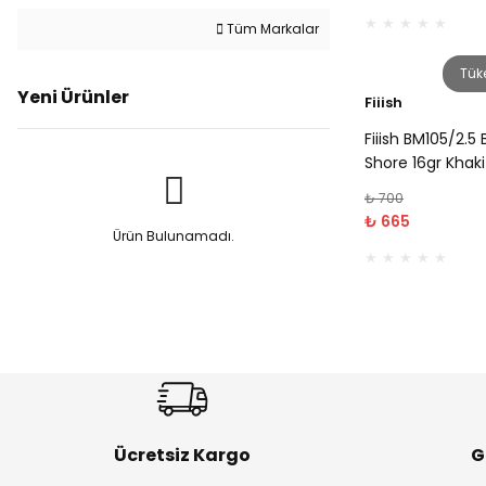
Tüm Markalar
Tük
Yeni Ürünler
Fiiish
Fiiish BM105/2
Shore 16gr Khaki
₺ 700
₺ 665
Ürün Bulunamadı.
Ücretsiz Kargo
G