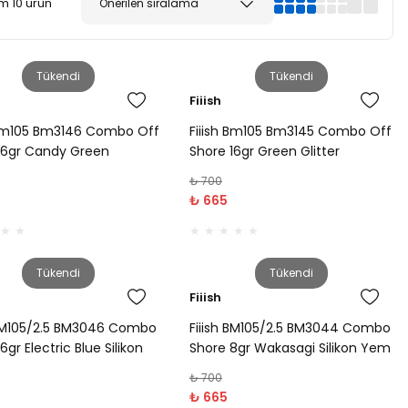
m 10 ürün
Tükendi
Tükendi
Fiiish
 Bm105 Bm3146 Combo Off
Fiiish Bm105 Bm3145 Combo Off
16gr Candy Green
Shore 16gr Green Glitter
₺ 700
₺ 665
Tükendi
Tükendi
Fiiish
 BM105/2.5 BM3046 Combo
Fiiish BM105/2.5 BM3044 Combo
6gr Electric Blue Silikon
Shore 8gr Wakasagi Silikon Yem
₺ 700
₺ 665