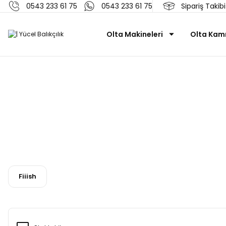
0543 233 61 75
0543 233 61 75
Sipariş Takibi
Olta Makineleri
Olta Kamı
Fiiish