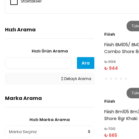
Stoktakiler
Tük
Hızlı Arama
Fiiish
Fiiish BM105/ BM
Hızlı Ürün Arama
Combo Shore 8
₺ 994
Ara
₺ 944
Detaylı Arama
Tük
Marka Arama
Fiiish
Fiiish Bm105 B
Shore 8gr Khaki 
Hızlı Marka Arama
₺ 700
₺ 665