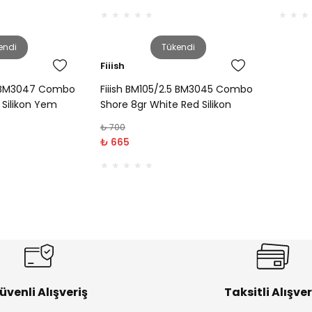
endi
Tükendi
Fiiish
.5 BM3047 Combo
Fiiish BM105/2.5 BM3045 Combo
 Silikon Yem
Shore 8gr White Red Silikon
Yem
₺ 700
₺ 665
üvenli Alışveriş
Taksitli Alışver