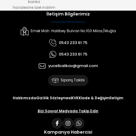
banka
havalesine özel indirim
İletişim Bilgilerimiz
Emek Mah. Halilbey Bulvarı No:100 Milas/Muğla
0543 233 61 75
0543 233 61 75
yucelbalikav@gmail.com
Sipariş Takibi
Hakkımızda
Gizlilik Sözleşmesi
KVKK
İade & Değişim
İletişim
Bizi Sosyal Medyada Takip Edin
Kampanya Habercisi