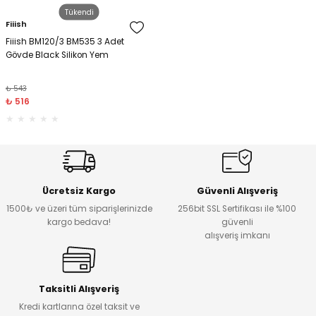
Tükendi
Fiiish
amışlar
Fiiish BM120/3 BM535 3 Adet
Gövde Black Silikon Yem
₺ 543
₺ 516
Ücretsiz Kargo
Güvenli Alışveriş
1500₺ ve üzeri tüm siparişlerinizde
256bit SSL Sertifikası ile %100
kargo bedava!
güvenli
alışveriş imkanı
Taksitli Alışveriş
Kredi kartlarına özel taksit ve