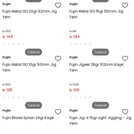
Fujin
Fujin
Fujin Metal GO 20gr 62mm Jig
Fujin Metal GO 15gr 55mm Jig
Yem
Yem
₺ 150
₺ 141
₺ 143
₺ 134
Tükendi
Tükendi
Fujin
Fujin
Fujin Metal GO 10gr 50mm Jig
Fujin Jigeer 28gr 102mm Kaşık
Yem
Yem
₺ 132
₺ 226
₺ 125
₺ 215
Tükendi
Tükendi
Fujin
Fujin
Fujin Blade Spoon 24gr Kaşık
Fujin Jig-X 15gr Light Jigging - Jig
Yem