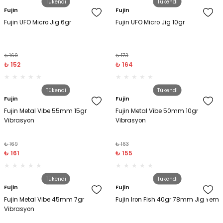
Tükendi
Tükendi
Fujin
Fujin
Fujin UFO Micro Jig 6gr
Fujin UFO Micro Jig 10gr
₺ 160
₺ 173
₺ 152
₺ 164
Tükendi
Tükendi
Fujin
Fujin
Fujin Metal Vibe 55mm 15gr
Fujin Metal Vibe 50mm 10gr
Vibrasyon
Vibrasyon
₺ 169
₺ 163
₺ 161
₺ 155
Tükendi
Tükendi
Fujin
Fujin
Fujin Metal Vibe 45mm 7gr
Fujin Iron Fish 40gr 78mm Jig Yem
Vibrasyon