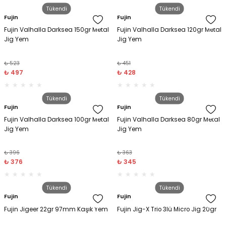
Tükendi
Tükendi
Fujin
Fujin
amışlar
Fujin Valhalla Darksea 150gr Metal
Fujin Valhalla Darksea 120gr Metal
Jig Yem
Jig Yem
₺ 523
₺ 451
₺ 497
₺ 428
Tükendi
Tükendi
Fujin
Fujin
Fujin Valhalla Darksea 100gr Metal
Fujin Valhalla Darksea 80gr Metal
Jig Yem
Jig Yem
₺ 396
₺ 363
₺ 376
₺ 345
Tükendi
Tükendi
Fujin
Fujin
Fujin Jigeer 22gr 97mm Kaşık Yem
Fujin Jig-X Trio 3lü Micro Jig 20gr