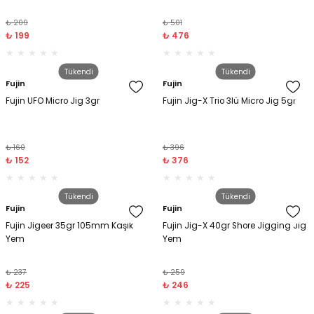
₺ 209
₺ 501
₺ 199
₺ 476
Tükendi
Tükendi
Fujin
Fujin
Fujin UFO Micro Jig 3gr
Fujin Jig-X Trio 3lü Micro Jig 5gr
₺ 160
₺ 396
₺ 152
₺ 376
Tükendi
Tükendi
Fujin
Fujin
Fujin Jigeer 35gr 105mm Kaşık
Fujin Jig-X 40gr Shore Jigging Jig
Yem
Yem
₺ 237
₺ 259
₺ 225
₺ 246