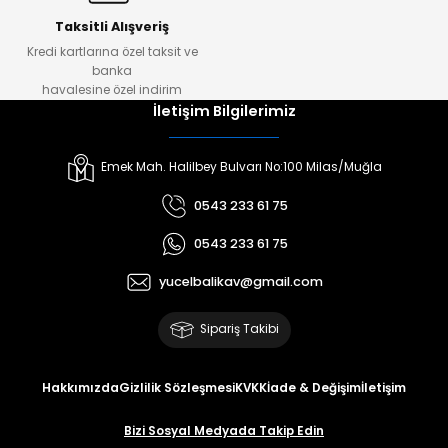
Taksitli Alışveriş
Kredi kartlarına özel taksit ve
banka
havalesine özel indirim
İletişim Bilgilerimiz
Emek Mah. Halilbey Bulvarı No:100 Milas/Muğla
0543 233 61 75
0543 233 61 75
yucelbalikav@gmail.com
Sipariş Takibi
Hakkımızda
Gizlilik Sözleşmesi
KVKK
İade & Değişim
İletişim
Bizi Sosyal Medyada Takip Edin