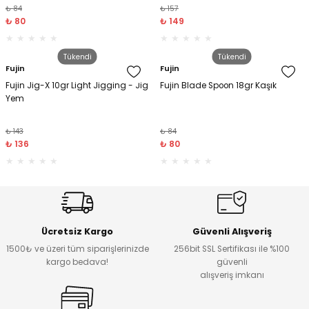
₺ 84
₺ 157
₺ 80
₺ 149
Tükendi
Tükendi
Fujin
Fujin
Fujin Jig-X 10gr Light Jigging - Jig
Fujin Blade Spoon 18gr Kaşık
Yem
₺ 143
₺ 84
₺ 136
₺ 80
Ücretsiz Kargo
Güvenli Alışveriş
1500₺ ve üzeri tüm siparişlerinizde
256bit SSL Sertifikası ile %100
kargo bedava!
güvenli
alışveriş imkanı