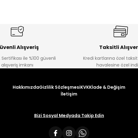
üvenli Alışveriş
Taksitli Alışver
 Sertifikası ile %100 güvenli
Kredi kartlarına özel taks
alışveriş imkanı
havalesine özel ind
Hakkımızda
Gizlilik Sözleşmesi
KVKK
İade & Değişim
İletişim
Bizi Sosyal Medyada Takip Edin