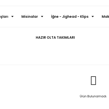
şları
Misinalar
İğne - Jighead - Klips
Mak
Yemleme Ekipmanları
HAZIR OLTA TAKIMLARI
Anasayfa
Kudos
Yemleme Ekipmanları
Ürün Bulunamadı.