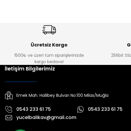
Ücretsiz Kargo
G
1500₺ ve üzeri tüm siparişlerinizde
256bit SSL
kargo bedava!
İletişim Bilgilerimiz
Emek Mah. Halilbey Bulvarı No:100 Milas/Muğla
0543 233 61 75
0543 233 61 75
yucelbalikav@gmail.com