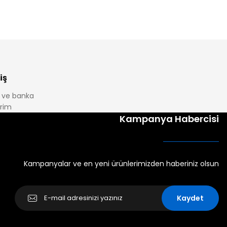
iş
it ve banka
irim
Kampanya Habercisi
Kampanyalar ve en yeni ürünlerimizden haberiniz olsun
Kaydet