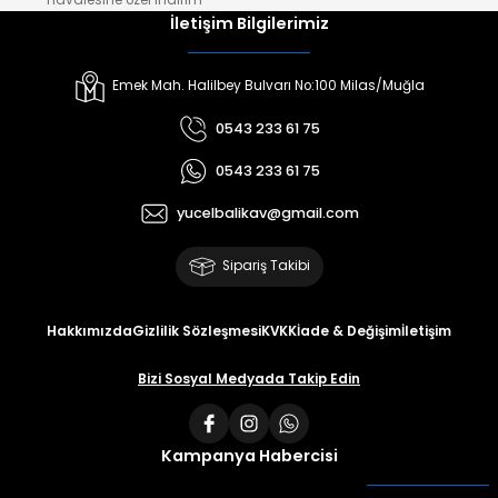
İletişim Bilgilerimiz
Emek Mah. Halilbey Bulvarı No:100 Milas/Muğla
0543 233 61 75
0543 233 61 75
yucelbalikav@gmail.com
Sipariş Takibi
Hakkımızda
Gizlilik Sözleşmesi
KVKK
İade & Değişim
İletişim
Bizi Sosyal Medyada Takip Edin
Kampanya Habercisi