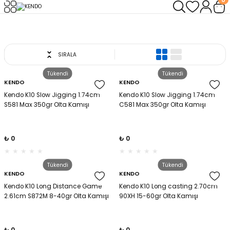
Geri Dön
Geri Dön
Geri Dön
Geri Dön
Geri Dön
Geri Dön
Anasayfa
KENDO
leri
arı
ad - Klips
ler
SIRALA
ta Makineleri
mışları
 Misinalar
ps/Halka
ler
Tükendi
Tükendi
KENDO
KENDO
kineleri
şlar
alar
lar
tleri
Kendo K10 Slow Jigging 1.74cm
Kendo K10 Slow Jigging 1.74cm
S581 Max 350gr Olta Kamışı
C581 Max 350gr Olta Kamışı
neleri
 Misinalar
eler
ları
ı & El Feneri
₺ 0
₺ 0
eleri
Tükendi
Tükendi
KENDO
KENDO
ineleri
g Kamışlar
ler
r
Kendo K10 Long Distance Game
Kendo K10 Long casting 2.70cm
2.61cm S872M 8-40gr Olta Kamışı
90XH 15-60gr Olta Kamışı
ineleri
r
r
 Kamışlar
neleri
er
₺ 0
₺ 0