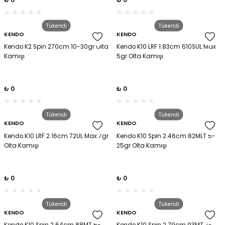
amışlar
Tükendi
Tükendi
KENDO
KENDO
Kendo K2 Spin 270cm 10-30gr Olta
Kendo K10 LRF 1.83cm 610SUL Max
Kamışı
5gr Olta Kamışı
₺ 0
₺ 0
Tükendi
Tükendi
KENDO
KENDO
Kendo K10 LRF 2.16cm 72UL Max 7gr
Kendo K10 Spin 2.46cm 82MLT 5-
Olta Kamışı
25gr Olta Kamışı
₺ 0
₺ 0
Tükendi
Tükendi
KENDO
KENDO