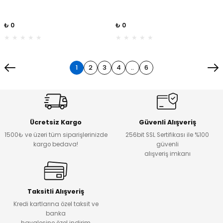
₺ 0
₺ 0
1
2
3
4
..
6
Ücretsiz Kargo
Güvenli Alışveriş
1500₺ ve üzeri tüm siparişlerinizde
256bit SSL Sertifikası ile %100
kargo bedava!
güvenli
alışveriş imkanı
Taksitli Alışveriş
Kredi kartlarına özel taksit ve
banka
havalesine özel indirim