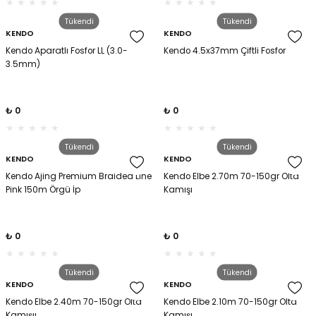
Tükendi
Tükendi
KENDO
KENDO
Kendo Aparatlı Fosfor LL (3.0-
Kendo 4.5x37mm Çiftli Fosfor
3.5mm)
₺ 0
₺ 0
Tükendi
Tükendi
KENDO
KENDO
Kendo Ajing Premium Braided Line
Kendo Elbe 2.70m 70-150gr Olta
Pink 150m Örgü İp
Kamışı
₺ 0
₺ 0
Tükendi
Tükendi
KENDO
KENDO
Kendo Elbe 2.40m 70-150gr Olta
Kendo Elbe 2.10m 70-150gr Olta
Kamışıı
Kamışı