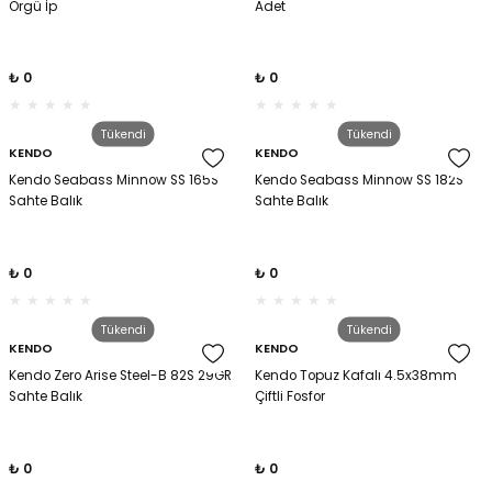
Örgü İp
Adet
₺ 0
₺ 0
Tükendi
Tükendi
KENDO
KENDO
Kendo Seabass Minnow SS 165S
Kendo Seabass Minnow SS 182S
Sahte Balık
Sahte Balık
₺ 0
₺ 0
Tükendi
Tükendi
KENDO
KENDO
Kendo Zero Arise Steel-B 82S 29GR
Kendo Topuz Kafalı 4.5x38mm
Sahte Balık
Çiftli Fosfor
₺ 0
₺ 0