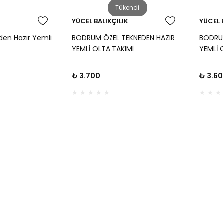
Tükendi
K
YÜCEL BALIKÇILIK
YÜCEL 
en Hazır Yemli
BODRUM ÖZEL TEKNEDEN HAZIR
BODRUM
YEMLİ OLTA TAKIMI
YEMLİ 
₺ 3.700
₺ 3.6