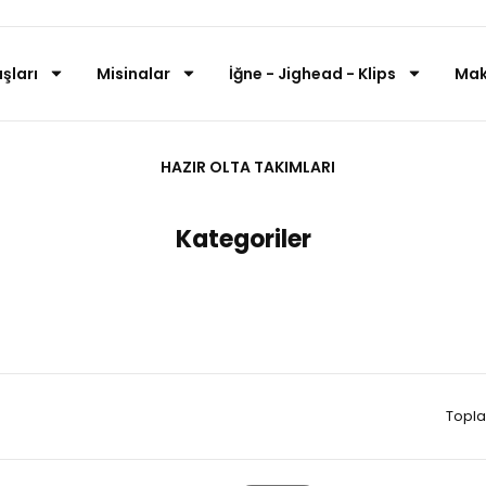
şları
Misinalar
İğne - Jighead - Klips
Mak
Anasayfa
YÜCEL BALIKÇILIK
HAZIR OLTA TAKIMLARI
Kategoriler
Topla