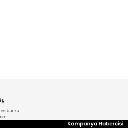
iş
it ve banka
irim
Kampanya Habercisi