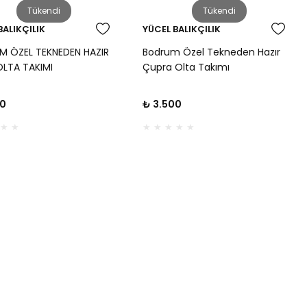
Tükendi
Tükendi
BALIKÇILIK
YÜCEL BALIKÇILIK
 ÖZEL TEKNEDEN HAZIR
Bodrum Özel Tekneden Hazır
OLTA TAKIMI
Çupra Olta Takımı
00
₺ 3.500