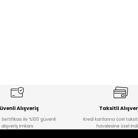
üvenli Alışveriş
Taksitli Alışver
 Sertifikası ile %100 güvenli
Kredi kartlarına özel taks
alışveriş imkanı
havalesine özel ind